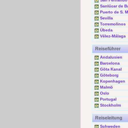
San Fernando
Sanlúcar de B
Puerto de S. M
Sevilla
Torremolinos
Úbeda
Vélez-Málaga
Reiseführer
Andalusien
Barcelona
Göta Kanal
Göteborg
Kopenhagen
Malmö
Oslo
Portugal
Stockholm
Reiseleitung
Schweden