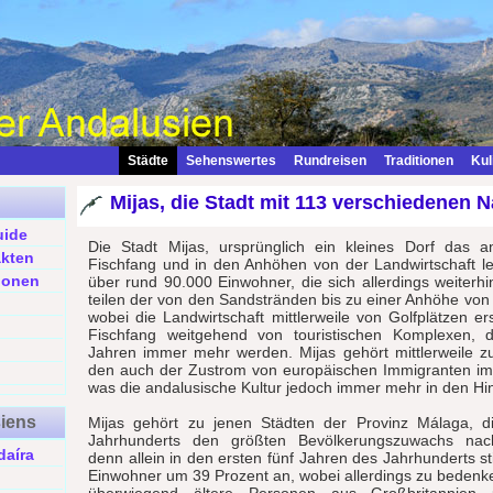
Städte
Sehenswertes
Rundreisen
Traditionen
Kul
Mijas, die Stadt mit 113 verschiedenen N
uide
Die Stadt Mijas, ursprünglich ein kleines Dorf das
akten
Fischfang und in den Anhöhen von der Landwirtschaft le
ionen
über rund 90.000 Einwohner, die sich allerdings weiterhi
teilen der von den Sandstränden bis zu einer Anhöhe von 
wobei die Landwirtschaft mittlerweile von Golfplätzen er
Fischfang weitgehend von touristischen Komplexen, 
Jahren immer mehr werden. Mijas gehört mittlerweile z
den auch der Zustrom von europäischen Immigranten i
was die andalusische Kultur jedoch immer mehr in den Hi
siens
Mijas gehört zu jenen Städten der Provinz Málaga, 
Jahrhunderts den größten Bevölkerungszuwachs nac
daíra
denn allein in den ersten fünf Jahren des Jahrhunderts s
Einwohner um 39 Prozent an, wobei allerdings zu bedenken