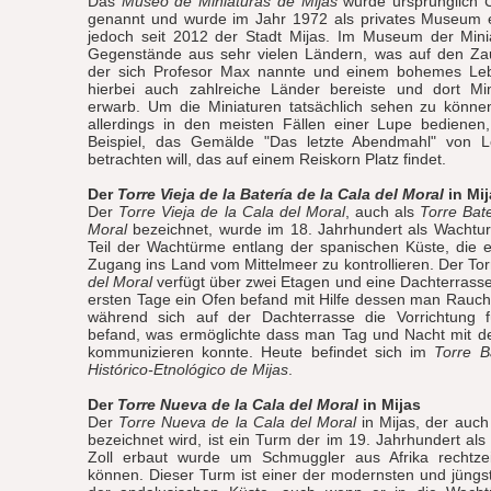
Das
Museo de Miniaturas de Mijas
wurde ursprünglich
genannt und wurde im Jahr 1972 als privates Museum e
jedoch seit 2012 der Stadt Mijas. Im Museum der Mini
Gegenstände aus sehr vielen Ländern, was auf den Za
der sich Profesor Max nannte und einem bohemes Le
hierbei auch zahlreiche Länder bereiste und dort Min
erwarb. Um die Miniaturen tatsächlich sehen zu könn
allerdings in den meisten Fällen einer Lupe bedien
Beispiel, das Gemälde "Das letzte Abendmahl" von L
betrachten will, das auf einem Reiskorn Platz findet.
Der
Torre Vieja de la Batería de la Cala del Moral
in Mij
Der
Torre Vieja de la Cala del Moral
, auch als
Torre Bate
Moral
bezeichnet, wurde im 18. Jahrhundert als Wachtu
Teil der Wachtürme entlang der spanischen Küste, die 
Zugang ins Land vom Mittelmeer zu kontrollieren. Der To
del Moral
verfügt über zwei Etagen und eine Dachterrasse,
ersten Tage ein Ofen befand mit Hilfe dessen man Rauc
während sich auf der Dachterrasse die Vorrichtung 
befand, was ermöglichte dass man Tag und Nacht mit 
kommunizieren konnte. Heute befindet sich im
Torre B
Histórico-Etnológico de Mijas
.
Der
Torre Nueva de la Cala del Moral
in Mijas
Der
Torre Nueva de la Cala del Moral
in Mijas, der auch
bezeichnet wird, ist ein Turm der im 19. Jahrhundert al
Zoll erbaut wurde um Schmuggler aus Afrika rechtze
können. Dieser Turm ist einer der modernsten und jüng