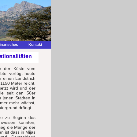
inarisches
Kontakt
ationalitäten
 an der Küste vom
bte, verfügt heute
n einen Landstrich
1150 Meter reicht,
setzt wird und der
die seit den 50er
u jenen Städten in
mmer mehr wächst,
ntergrund drängt.
die zu Beginn des
hweisen konnten,
tieg die Menge der
 ist dass in Mijas