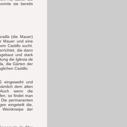
onnte sie bereits
railla
(die Mauer)
er Mauer und eine
em Castillo sucht.
rrichtet, die dann
sgebaut und stark
stung die
Iglesia de
la
, die Gärten der
lichen Castillo.
 eingeweiht und
 nämlich dem alten
 Auch wenn die
fen, so findet man
t. Die permanenten
en eingeteilt die,
 Weinkneipe der