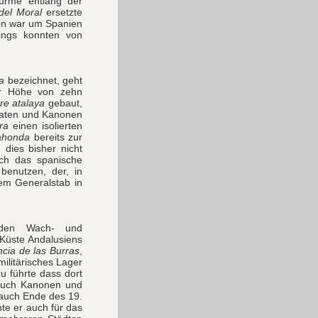
ürme entlang der
del Moral
ersetzte
den war um Spanien
dings konnten von
a
bezeichnet, geht
er Höhe von zehn
rre atalaya
gebaut,
ldaten und Kanonen
ra
einen isolierten
ahonda
bereits zur
dies bisher nicht
ich das spanische
benutzen, der, in
em Generalstab in
den Wach- und
 Küste Andalusiens
ncia de las Burras
,
militärisches Lager
u führte dass dort
auch Kanonen und
uch Ende des 19.
te er auch für das