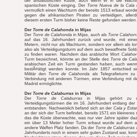
der andalusischen Küste, auch wenn er in die Wacht
spanischen Küste einging. Der
Torre Nueva de la Cala 
vermutlich einen Wachturm der bereits 1513 erbaut wor
gegen die afrikanischen Piraten zu verteidigen, aller
diesem ersten Turm bisher keine Reste gefunden werden.
Der
Torre de Calahonda
in Mijas
Der
Torre de Calahonda
in Mijas, auch als
Torre Calahorr
auf das 16. Jahrhundert zurück und wurde, mit ein
Metern, nicht nur als Wachturm, sondern vor allem als
to
also als Verteidigungsturm auf dem auch bewaffnete So
zu finden waren. Nachdem das arabische Wort
Calahor
Turm bezeichnet, könnte an der Stelle des
Torre de Cal
arabischen Zeit ein Turm gestanden haben, auch wenn 
bestÃ¤ätigt werden konnte. Im Jahr 1857 entschied s
Militär den
Torre de Calahonda
als Telegrafieturm zu 
Verbindung mit anderen Türmen, eine Verbindung mit d
Madrid ermöglichte.
Der
Torre de Calaburras
in Mijas
Der
Torre de Calaburras
in Mijas gehört zu 
Verteidigungstürmen die im 16. Jahrhundert entlang der
entstanden. Nachweislich befand sich an der
Cala y Esta
an der sich der Turm befindet, bereits 1571 ein kleineres 
das die Küste überwachte, was nur vier Jahre später daz
ein über 13 Meter hoher Turm erbaut wurde auf dem 
andere Waffen Platz fanden. Da der
Torre de Calaburras
a
Jahrhunderts noch in einem sehr guten Zustand war, konn