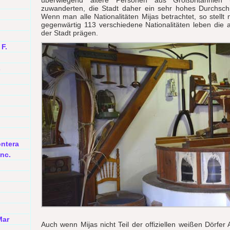
überwiegend ältere Personen aus Großbritannien 
zuwanderten, die Stadt daher ein sehr hohes Durchschni
Wenn man alle Nationalitäten Mijas betrachtet, so stellt 
gegenwärtig 113 verschiedene Nationalitäten leben die
der Stadt prägen.
 F.
s
ontera
nc.
Mar
Auch wenn Mijas nicht Teil der offiziellen weißen Dörfer 