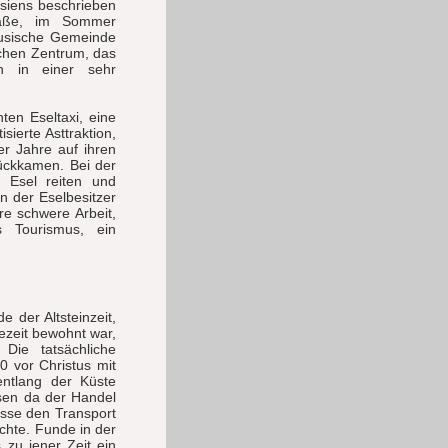
usiens beschrieben
traße, im Sommer
lusische Gemeinde
schen Zentrum, das
h in einer sehr
ten Eseltaxi, eine
sierte Asttraktion,
er Jahre auf ihren
ückkamen. Bei der
m Esel reiten und
 der Eselbesitzer
re schwere Arbeit,
s Tourismus, ein
 der Altsteinzeit,
ezeit bewohnt war,
Die tatsächliche
0 vor Christus mit
entlang der Küste
sen da der Handel
üsse den Transport
chte. Funde in der
zu jener Zeit ein