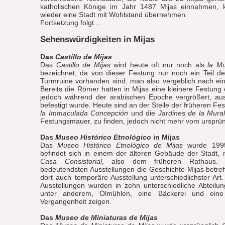
katholischen Könige im Jahr 1487 Mijas einnahmen, k
wieder eine Stadt mit Wohlstand übernehmen.
Fortsetzung folgt ...
Sehenswürdigkeiten in Mijas
Das
Castillo de Mijas
Das
Castillo de Mijas
wird heute oft nur noch als
la Mu
bezeichnet, da von dieser Festung nur noch ein Teil d
Turmruine vorhanden sind, man also vergeblich nach ein
Bereits die Römer hatten in Mijas eine kleinere Festung e
jedoch während der arabischen Epoche vergrößert, au
befestigt wurde. Heute sind an der Stelle der früheren Fe
la Immaculada Concepción
und die
Jardines de la Mural
Festungsmauer, zu finden, jedoch nicht mehr vom ursprüng
Das
Museo Histórico Etnológico
in Mijas
Das
Museo Histórico Etnológico de Mijas
wurde 1995
befindet sich in einem der älteren Gebäude der Stadt,
Casa Consistorial
, also dem früheren Rathaus.
bedeutendsten Ausstellungen die Geschichte Mijas betref
dort auch temporäre Ausstellung unterschiedlichster Ar
Ausstellungen wurden in zehn unterschiedliche Abteilung
unter anderem, Ölmühlen, eine Bäckerei und eine
Vergangenheit zeigen.
Das
Museo de Miniaturas de Mijas