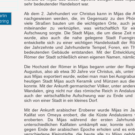
sehr bedeutender Handelsort war.
Ab dem 2. Jahrhundert vor Christus kann in Mijas die 
nachgewiesen werden, die, im Gegensatz zu den Phön
viele Straßen bauten um die wichtigsten Orte, auch je
miteinander zu verknüpfen, was wirtschaftlich für 
Aufschwung sorgte. Die Stadt Mijas, die um diese Zeit
wurde, also auch die nahe gelegene Stadt Fuengiro
entwickelte sich zu einer wichtigen Handelsstadt der 
der Jahrzehnte und Jahrhunderte Tempel, Foren, ein T
bedeutenden Gebäude entstanden. Mit der Entwicklun
Römer der Stadt schließlich einen eigenen Namen, nämli
Die Hochzeit der Römer in Mijas begann unter der Regi
Augustus, also ab etwa 30 Jahre vor Christus, als, unt
aus Mijas exportiert wurde, wobei man man bei Ausgrab
heutigen Stadt Mijas auch Keramik und Münzen aus die
konnte. Mit der Ankunft germanischer Völker, unter and
Wandalen, ging nicht nur das römische Reich in Andalus
auch der wirtschaftliche Aufschwung war zu Ende und 
sich von einer Stadt in ein kleines Dorf.
Mit der Ankunft arabischer Eroberer wurde Mijas im J
Kalifat von Omeya erobert, die die Küste Andalusiens 
eroberten. Da Mijas während der ersten Jahrhund
unterschiedlichen Kalifaten umkämpft war, konnte sich
gegen Ende der arabischen Epoche erholen und es entwi
verschiedene Kleinstädte, die heute alle zu Mijas gehö