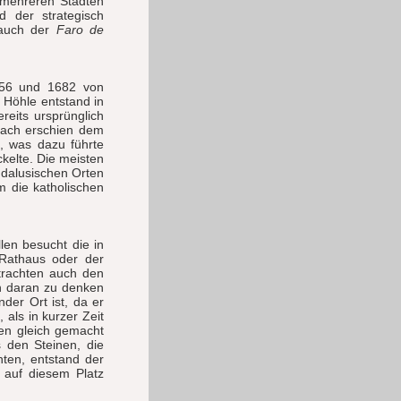
 mehreren Städten
 der strategisch
 auch der
Faro de
56 und 1682 von
 Höhle entstand in
eits ursprünglich
nach erschien dem
, was dazu führte
ckelte. Die meisten
ndalusischen Orten
m die katholischen
len besucht die in
 Rathaus oder der
trachten auch den
h daran zu denken
der Ort ist, da er
als in kurzer Zeit
en gleich gemacht
 den Steinen, die
ten, entstand der
 auf diesem Platz