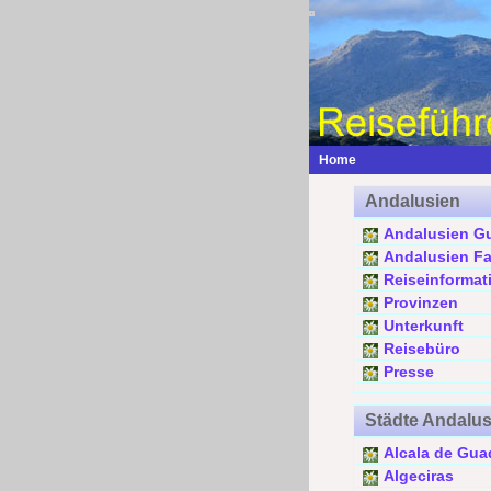
Home
Andalusien
Andalusien G
Andalusien F
Reiseinformat
Provinzen
Unterkunft
Reisebüro
Presse
Städte Andalu
Alcala de Gua
Algeciras