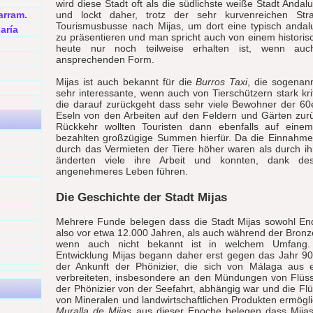
wird diese Stadt oft als die südlichste weiße Stadt Andal
arram.
und lockt daher, trotz der sehr kurvenreichen S
Tourismusbusse nach Mijas, um dort eine typisch anda
aría
zu präsentieren und man spricht auch von einem histori
heute nur noch teilweise erhalten ist, wenn auc
ansprechenden Form.
Mijas ist auch bekannt für die
Burros Taxi
, die sogenann
sehr interessante, wenn auch von Tierschützern stark kriti
die darauf zurückgeht dass sehr viele Bewohner der 60
Eseln von den Arbeiten auf den Feldern und Gärten zur
Rückkehr wollten Touristen dann ebenfalls auf eine
bezahlten großzügige Summen hierfür. Da die Einnahmen
durch das Vermieten der Tiere höher waren als durch ih
änderten viele ihre Arbeit und konnten, dank de
angenehmeres Leben führen.
Die Geschichte der Stadt Mijas
Mehrere Funde belegen dass die Stadt Mijas sowohl Ende
also vor etwa 12.000 Jahren, als auch während der Bronz
wenn auch nicht bekannt ist in welchem Umfang. 
Entwicklung Mijas begann daher erst gegen das Jahr 90
der Ankunft der Phönizier, die sich von Málaga aus 
verbreiteten, insbesondere an den Mündungen von Flüs
der Phönizier von der Seefahrt, abhängig war und die Fl
von Mineralen und landwirtschaftlichen Produkten ermögli
Muralla de Mijas
aus dieser Epoche belegen dass Mijas 