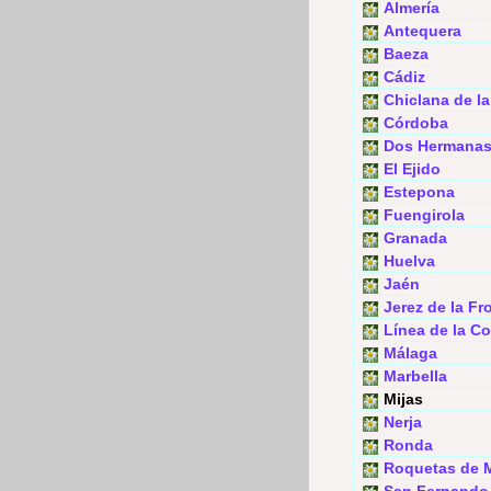
Almería
Antequera
Baeza
Cádiz
Chiclana de la
Córdoba
Dos Hermana
El Ejido
Estepona
Fuengirola
Granada
Huelva
Jaén
Jerez de la Fr
Línea de la Co
Málaga
Marbella
Mijas
Nerja
Ronda
Roquetas de 