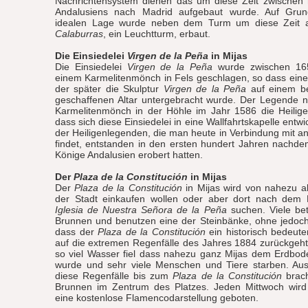
Nachrichtensystem dienen das um diese Zeit zwischen
Andalusiens nach Madrid aufgebaut wurde. Auf Grund
idealen Lage wurde neben dem Turm um diese Zeit
Calaburras
, ein Leuchtturm, erbaut.
Die Einsiedelei
Virgen de la Peña
in Mijas
Die Einsiedelei
Virgen de la Peña
wurde zwischen 16
einem Karmelitenmönch in Fels geschlagen, so dass eine
der später die Skulptur
Virgen de la Peña
auf einem ber
geschaffenen Altar untergebracht wurde. Der Legende 
Karmelitenmönch in der Höhle im Jahr 1586 die Heilige
dass sich diese Einsiedelei in eine Wallfahrtskapelle entwi
der Heiligenlegenden, die man heute in Verbindung mit a
findet, entstanden in den ersten hundert Jahren nachde
Könige Andalusien erobert hatten.
Der
Plaza de la Constitución
in Mijas
Der
Plaza de la Constitución
in Mijas wird von nahezu al
der Stadt einkaufen wollen oder aber dort nach dem
Iglesia de Nuestra Señora de la Peña
suchen. Viele be
Brunnen und benutzen eine der Steinbänke, ohne jedoc
dass der
Plaza de la Constitución
ein historisch bedeuten
auf die extremen Regenfälle des Jahres 1884 zurückgeht, 
so viel Wasser fiel dass nahezu ganz Mijas dem Erdbod
wurde und sehr viele Menschen und Tiere starben. Aus
diese Regenfälle bis zum
Plaza de la Constitución
brach
Brunnen im Zentrum des Platzes. Jeden Mittwoch wird
eine kostenlose Flamencodarstellung geboten.