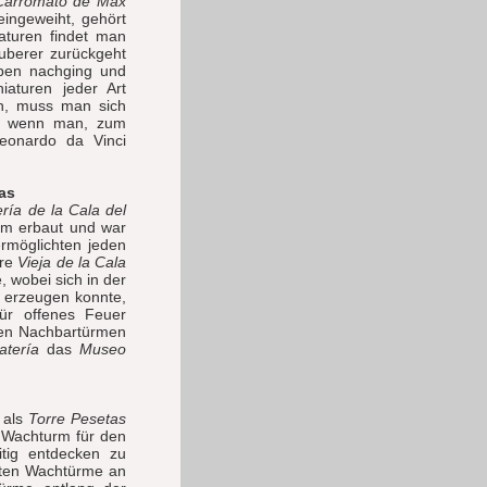
Carromato de Max
ingeweiht, gehört
aturen findet man
uberer zurückgeht
ben nachging und
iaturen jeder Art
en, muss man sich
en, wenn man, zum
eonardo da Vinci
as
ría de la Cala del
rm erbaut und war
ermöglichten jeden
rre
Vieja de la Cala
 wobei sich in der
h erzeugen konnte,
für offenes Feuer
den Nachbartürmen
atería
das
Museo
 als
Torre Pesetas
s Wachturm für den
itig entdecken zu
sten Wachtürme an