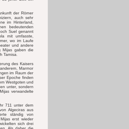
Ankunft der Römer
iziern, auch sehr
ne im Hinterland,
einen bedeutenden
 noch Suel genannt
la mit umfasste,
Römer, wo im Laufe
heater und andere
g Mijas gaben die
ch Tamisa.
erung des Kaisers
er anderem, Marmor
ungen im Raum der
ser Epoche finden
erem Westgoten und
ien unter, sondern
Mijas verwandelte
ahr 711 unter dem
von Algeciras aus
erte ständig von
 Mijas erst wieder
ckelten sich drei
ren. Als daher die